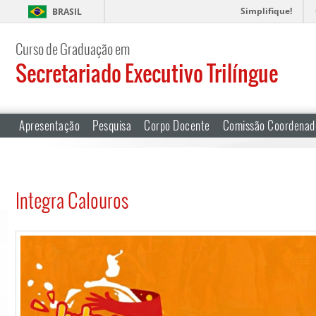
Simplifique!
BRASIL
Curso de Graduação em
Secretariado Executivo Trilíngue
Apresentação
Pesquisa
Corpo Docente
Comissão Coordenad
Integra Calouros